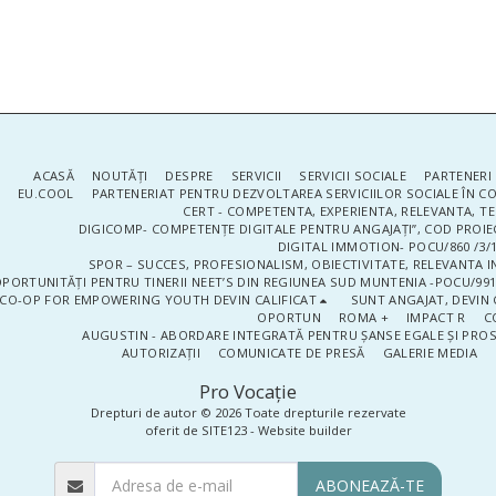
ACASĂ
NOUTĂŢI
DESPRE
SERVICII
SERVICII SOCIALE
PARTENERI 
EU.COOL
PARTENERIAT PENTRU DEZVOLTAREA SERVICIILOR SOCIALE ÎN 
CERT - COMPETENTA, EXPERIENTA, RELEVANTA, T
DIGICOMP- COMPETENȚE DIGITALE PENTRU ANGAJAȚI”, COD PROIE
DIGITAL IMMOTION- POCU/860 /3/1
SPOR – SUCCES, PROFESIONALISM, OBIECTIVITATE, RELEVANTA I
PORTUNITĂȚI PENTRU TINERII NEET’S DIN REGIUNEA SUD MUNTENIA -POCU/991
CO-OP FOR EMPOWERING YOUTH DEVIN CALIFICAT
SUNT ANGAJAT, DEVIN 
OPORTUN
ROMA +
IMPACT R
C
AUGUSTIN - ABORDARE INTEGRATĂ PENTRU ȘANSE EGALE ȘI PRO
AUTORIZAȚII
COMUNICATE DE PRESĂ
GALERIE MEDIA
Pro Vocaţie
Drepturi de autor © 2026 Toate drepturile rezervate
oferit de
SITE123
-
Website builder
ABONEAZĂ-TE