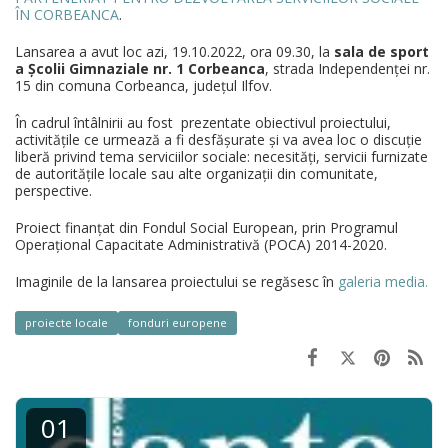
ÎN CORBEANCA
.
Lansarea a avut loc azi, 19.10.2022, ora 09.30, la
sala de sport
a Școlii Gimnaziale nr. 1 Corbeanca
, strada Independenței nr.
15 din comuna Corbeanca, județul Ilfov.
În cadrul întâlnirii au fost prezentate obiectivul proiectului,
activitățile ce urmează a fi desfășurate și va avea loc o discuție
liberă privind tema serviciilor sociale: necesități, servicii furnizate
de autoritățile locale sau alte organizații din comunitate,
perspective.
Proiect finanțat din Fondul Social European, prin Programul
Operațional Capacitate Administrativă (POCA) 2014-2020.
Imaginile de la lansarea proiectului se regăsesc în
galeria media.
proiecte locale
fonduri europene
01