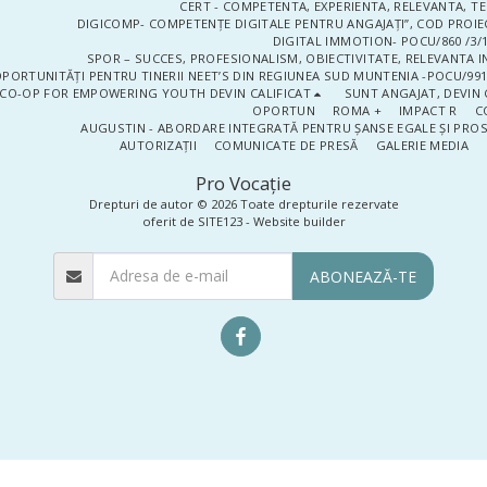
CERT - COMPETENTA, EXPERIENTA, RELEVANTA, T
DIGICOMP- COMPETENȚE DIGITALE PENTRU ANGAJAȚI”, COD PROIE
DIGITAL IMMOTION- POCU/860 /3/1
SPOR – SUCCES, PROFESIONALISM, OBIECTIVITATE, RELEVANTA I
PORTUNITĂȚI PENTRU TINERII NEET’S DIN REGIUNEA SUD MUNTENIA -POCU/991
CO-OP FOR EMPOWERING YOUTH DEVIN CALIFICAT
SUNT ANGAJAT, DEVIN 
OPORTUN
ROMA +
IMPACT R
C
AUGUSTIN - ABORDARE INTEGRATĂ PENTRU ȘANSE EGALE ȘI PRO
AUTORIZAȚII
COMUNICATE DE PRESĂ
GALERIE MEDIA
Pro Vocaţie
Drepturi de autor © 2026 Toate drepturile rezervate
oferit de
SITE123
-
Website builder
ABONEAZĂ-TE